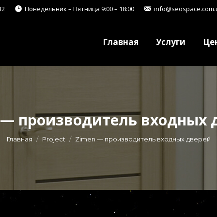
32
Понедельник – Пятница 9:00 – 18:00
info@seospace.com.
Главная
Услуги
Це
Главная
Услуги
Це
 — производитель входных 
Вы здесь:
Главная
Project
Zimen — производитель входных дверей